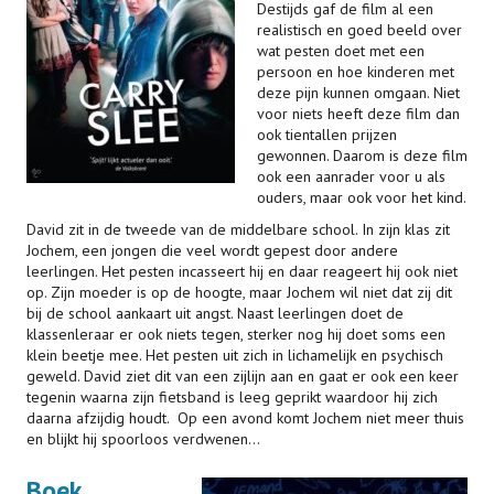
Destijds gaf de film al een
realistisch en goed beeld over
wat pesten doet met een
persoon en hoe kinderen met
deze pijn kunnen omgaan. Niet
voor niets heeft deze film dan
ook tientallen prijzen
gewonnen. Daarom is deze film
ook een aanrader voor u als
ouders, maar ook voor het kind.
David zit in de tweede van de middelbare school. In zijn klas zit
Jochem, een jongen die veel wordt gepest door andere
leerlingen. Het pesten incasseert hij en daar reageert hij ook niet
op. Zijn moeder is op de hoogte, maar Jochem wil niet dat zij dit
bij de school aankaart uit angst. Naast leerlingen doet de
klassenleraar er ook niets tegen, sterker nog hij doet soms een
klein beetje mee. Het pesten uit zich in lichamelijk en psychisch
geweld. David ziet dit van een zijlijn aan en gaat er ook een keer
tegenin waarna zijn fietsband is leeg geprikt waardoor hij zich
daarna afzijdig houdt. Op een avond komt Jochem niet meer thuis
en blijkt hij spoorloos verdwenen…
Boek